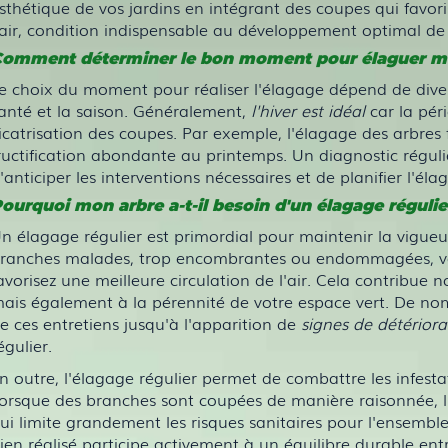
sthétique de vos jardins en intégrant des coupes qui favori
'air, condition indispensable au développement optimal de 
omment déterminer le bon moment pour élaguer me
e choix du moment pour réaliser l'élagage dépend de divers
anté et la saison. Généralement,
l'hiver est idéal
car la péri
icatrisation des coupes. Par exemple, l'élagage des arbres f
ructification abondante au printemps. Un diagnostic réguli
'anticiper les interventions nécessaires et de planifier l'él
ourquoi mon arbre a-t-il besoin d'un élagage régulie
n élagage régulier est primordial pour maintenir la vigueur
ranches malades, trop encombrantes ou endommagées, vous
avorisez une meilleure circulation de l'air. Cela contribue
ais également à la pérennité de votre espace vert. De nom
e ces entretiens jusqu'à l'apparition de
signes de détériora
égulier.
n outre, l'élagage régulier permet de combattre les infest
orsque des branches sont coupées de manière raisonnée, l
ui limite grandement les risques sanitaires pour l'ensemble
ien réalisé participe activement à un équilibre durable ent