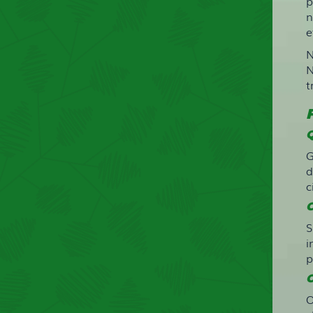
p
n
e
N
N
t
Q
G
d
c
C
S
i
p
O
O