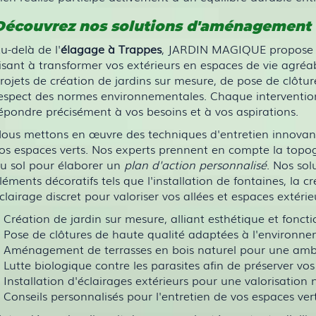
Découvrez nos solutions d'aménagement e
u-delà de l'
élagage à Trappes
, JARDIN MAGIQUE propose 
isant à transformer vos extérieurs en espaces de vie agréa
rojets de création de jardins sur mesure, de pose de clôtu
espect des normes environnementales. Chaque intervention 
épondre précisément à vos besoins et à vos aspirations.
ous mettons en œuvre des techniques d'entretien innovante
os espaces verts. Nos experts prennent en compte la topogra
u sol pour élaborer un
plan d'action personnalisé
. Nos so
léments décoratifs tels que l'installation de fontaines, la
clairage discret pour valoriser vos allées et espaces extérieu
Création de jardin sur mesure, alliant esthétique et foncti
Pose de clôtures de haute qualité adaptées à l'environn
Aménagement de terrasses en bois naturel pour une amb
Lutte biologique contre les parasites afin de préserver vos
Installation d'éclairages extérieurs pour une valorisation
Conseils personnalisés pour l'entretien de vos espaces ver