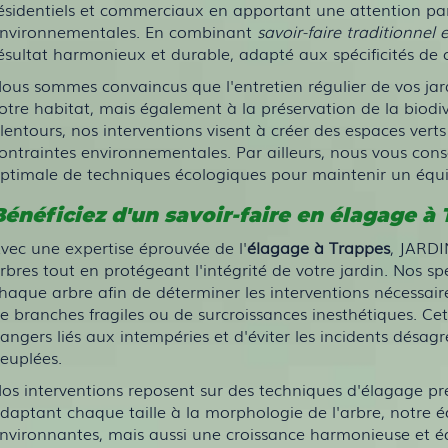
ésidentiels et commerciaux en apportant une attention part
nvironnementales. En combinant
savoir-faire traditionne
ésultat harmonieux et durable, adapté aux spécificités de 
ous sommes convaincus que l'entretien régulier de vos jar
otre habitat, mais également à la préservation de la biodive
lentours, nos interventions visent à créer des espaces verts
ontraintes environnementales. Par ailleurs, nous vous conseil
ptimale de techniques écologiques pour maintenir un équili
Bénéficiez d'un savoir-faire en élagage à
vec une expertise éprouvée de l'
élagage à Trappes
, JARDI
rbres tout en protégeant l'intégrité de votre jardin. Nos sp
haque arbre afin de déterminer les interventions nécessaires
e branches fragiles ou de surcroissances inesthétiques. Ce
angers liés aux intempéries et d'éviter les incidents dé
euplées.
os interventions reposent sur des techniques d'élagage préc
daptant chaque taille à la morphologie de l'arbre, notre 
nvironnantes, mais aussi une croissance harmonieuse et é