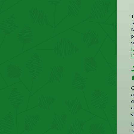
T
J
N
p
s
D
D
C
a
a
e
v
L
t