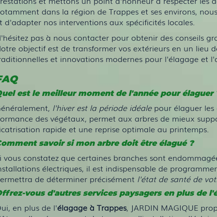
restations et mettons un point d'honneur à respecter les d
otamment dans la région de Trappes et ses environs, no
t d'adapter nos interventions aux spécificités locales.
'hésitez pas à nous contacter pour obtenir des conseils gra
otre objectif est de transformer vos extérieurs en un lieu 
raditionnelles et innovations modernes pour l'élagage et
FAQ
uel est le meilleur moment de l'année pour élaguer 
énéralement,
l'hiver est la période idéale
pour élaguer les a
ormance des végétaux, permet aux arbres de mieux supporte
icatrisation rapide et une reprise optimale au printemps.
omment savoir si mon arbre doit être élagué ?
i vous constatez que certaines branches sont endommagées,
nstallations électriques, il est indispensable de programme
ermettra de déterminer précisément
l'état de santé de vot
ffrez-vous d'autres services paysagers en plus de l'
ui, en plus de l'
élagage à Trappes
, JARDIN MAGIQUE propos