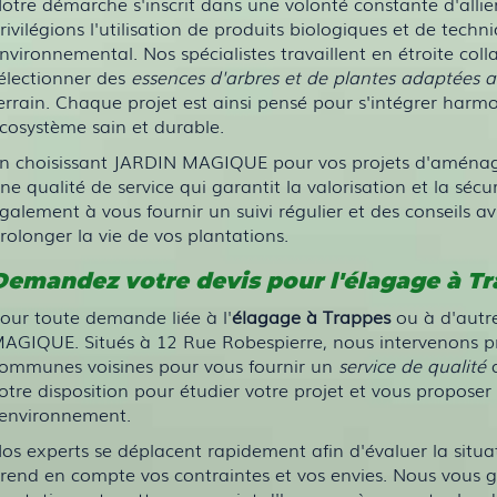
otre démarche s'inscrit dans une volonté constante d'allier
rivilégions l'utilisation de produits biologiques et de tech
nvironnemental. Nos spécialistes travaillent en étroite coll
électionner des
essences d'arbres et de plantes adaptées 
errain. Chaque projet est ainsi pensé pour s'intégrer ha
cosystème sain et durable.
n choisissant JARDIN MAGIQUE pour vos projets d'aménag
ne qualité de service qui garantit la valorisation et la sé
galement à vous fournir un suivi régulier et des conseils avi
rolonger la vie de vos plantations.
Demandez votre devis pour l'élagage à T
our toute demande liée à l'
élagage à Trappes
ou à d'autre
AGIQUE. Situés à 12 Rue Robespierre, nous intervenons pri
ommunes voisines pour vous fournir un
service de qualité
a
otre disposition pour étudier votre projet et vous proposer
'environnement.
os experts se déplacent rapidement afin d'évaluer la situat
rend en compte vos contraintes et vos envies. Nous vous 