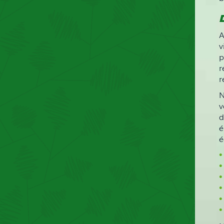
A
v
p
r
r
N
v
d
é
é