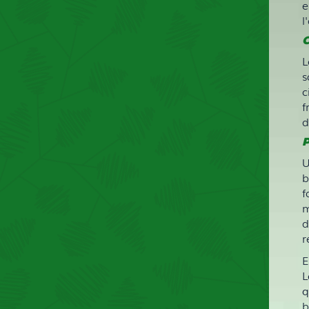
e
l
C
L
s
c
f
d
P
U
b
f
m
d
r
E
L
q
b