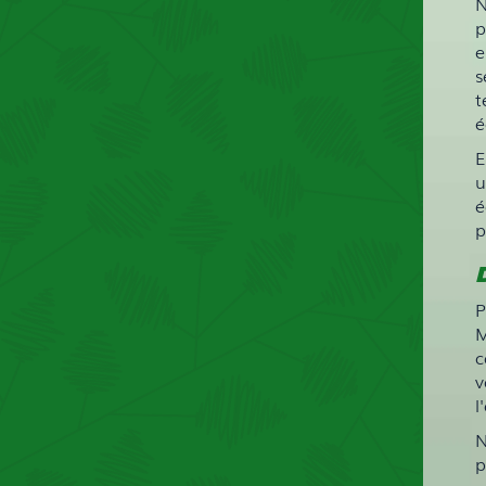
N
p
e
s
t
é
E
u
é
p
P
M
c
v
l
N
p