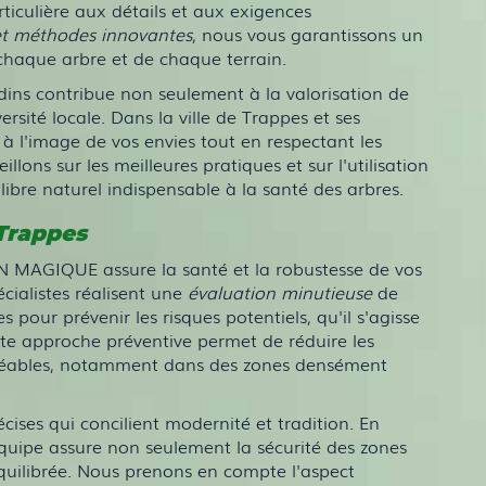
iculière aux détails et aux exigences
l et méthodes innovantes
, nous vous garantissons un
chaque arbre et de chaque terrain.
dins contribue non seulement à la valorisation de
rsité locale. Dans la ville de Trappes et ses
 à l'image de vos envies tout en respectant les
lons sur les meilleures pratiques et sur l'utilisation
bre naturel indispensable à la santé des arbres.
 Trappes
N MAGIQUE assure la santé et la robustesse de vos
écialistes réalisent une
évaluation minutieuse
de
 pour prévenir les risques potentiels, qu'il s'agisse
tte approche préventive permet de réduire les
sagréables, notamment dans des zones densément
ises qui concilient modernité et tradition. En
équipe assure non seulement la sécurité des zones
quilibrée. Nous prenons en compte l'aspect