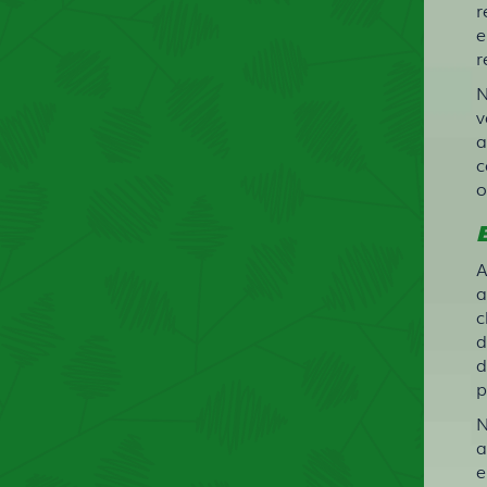
r
e
r
N
v
a
c
o
A
a
c
d
d
p
N
a
e