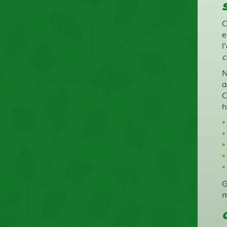
C
e
l
c
N
a
C
h
G
m