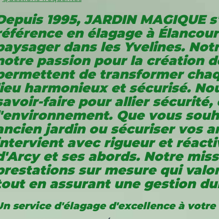
Depuis 1995, JARDIN MAGIQUE 
référence en
élagage à Élancour
paysager dans les Yvelines. Not
notre passion pour la création d
permettent de transformer chaq
lieu
harmonieux et sécurisé
. No
savoir-faire pour allier sécurité
l'environnement. Que vous souha
ancien jardin ou sécuriser vos a
intervient avec
rigueur et réacti
d'Arcy et ses abords. Notre missi
prestations sur mesure qui valor
tout en assurant une gestion dur
Un service d'élagage d'excellence à votre