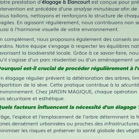
otre prestation d'
élagage à Élancourt
est conçue pour prés
ntervention est précédée d'une
analyse minutieuse
afin de 
ous taillons, nettoyons et renforçons la structure de chaqu
ragiles. En agissant régulièrement, nous contribuons non s
ussi à l'harmonie visuelle de votre environnement.
n complément, nous proposons également des conseils avisé
ardins. Notre équipe s'engage à respecter les équilibres nat
avorisant la biodiversité locale. Grâce à ce savoir-faire, 
u'il s'agisse d'un parc résidentiel ou d'un aménagement ur
ourquoi est-il crucial de procéder régulièrement à l'
n élagage régulier prévient la détérioration des arbres, li
épartition de la sève. Cette pratique contribue à la
sécurit
nvironnement. Chez JARDIN MAGIQUE, chaque opération est 
ois sécuritaire et esthétique.
uels facteurs influencent la nécessité d'un élagage 
'âge, l'espèce et l'emplacement de l'arbre déterminent la 
ones densément urbanisées ou proches des infrastructures,
inimiser les risques et préserver la santé globale des végé