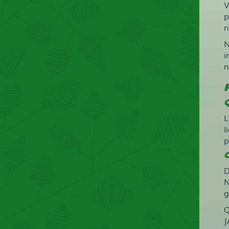
V
p
n
N
i
n
Q
L
l
p
C
D
N
g
Q
J