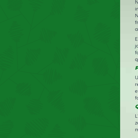
N
i
N
f
a
E
j
f
q
P
U
r
e
f
Q
L
z
m